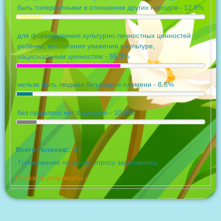
быть толерантными в отношении других народов - 12.8%
для формирования культурно-личностных ценностей
ребёнка, воспитания уважения к культуре,
национальным ценностям - 55.3%
нельзя быть людьми без рода и племени - 8.5%
без прошлого нет будущего - 10.6%
Всего голосов:
: 47
Голосование по этому опросу закончилось
Показать результаты »