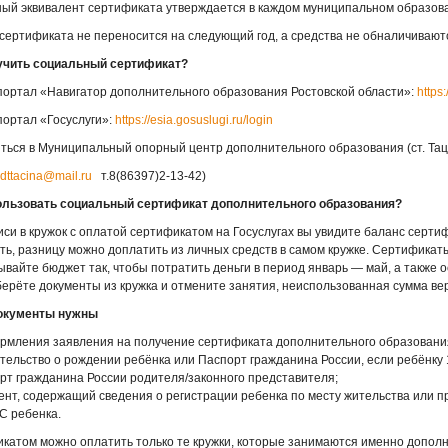
ный эквивалент сертификата утверждается в каждом муниципальном образова
 сертификата не переносится на следующий год, а средства не обналичивают
учить социальный сертификат?
 портал «Навигатор дополнительного образования Ростовской области»:
https:
портал «Госуслуги»:
https://esia.gosuslugi.ru/login
иться в Муниципальный опорный центр дополнительного образования (ст. Та
dttacina@mail.ru
т.8(86397)2-13-42)
ользовать социальный сертификат дополнительного образования?
иси в кружок с оплатой сертификатом на Госуслугах вы увидите баланс серти
ать, разницу можно доплатить из личных средств в самом кружке. Сертификат
ывайте бюджет так, чтобы потратить деньги в период январь — май, а также о
берёте документы из кружка и отмените занятия, неиспользованная сумма ве
документы нужны
рмления заявления на получение сертификата дополнительного образовани
етельство о рождении ребёнка или Паспорт гражданина России, если ребёнку 
орт гражданина России родителя/законного представителя;
мент, содержащий сведения о регистрации ребенка по месту жительства или 
С ребенка.
катом можно оплатить только те кружки, которые занимаются именно допол