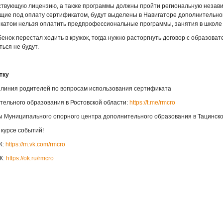
ствующую лицензию, а также программы должны пройти региональную незав
щие под оплату сертификатом, будут выделены в Навигаторе дополнительного
катом нельзя оплатить предпрофессиональные программы, занятия в школе и
енок перестал ходить в кружок, тогда нужно расторгнуть договор с образова
ься не будут.
тку
 линия родителей по вопросам использования сертификата
тельного образования в Ростовской области:
https://t.me/rmcro
ы Муниципального опорного центра дополнительного образования в Тацинск
 курсе событий!
К:
https://m.vk.com/rmcro
К:
https://ok.ru/rmcro