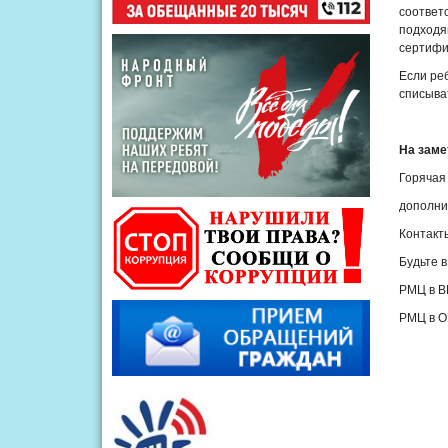
соответ
подходя
сертифи
Если реб
списыват
На заме
Горячая
дополни
Контакт
Будьте в
РМЦ в В
РМЦ в О