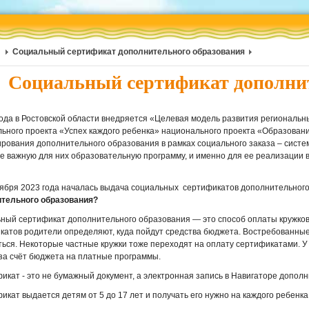
Социальный сертификат дополнительного образования
Социальный сертификат дополнит
года в Ростовской области внедряется «Целевая модель развития региональ
ьного проекта «Успех каждого ребенка» национального проекта «Образова
рования дополнительного образования в рамках социального заказа – систем
е важную для них образовательную программу, и именно для ее реализации
тября 2023 года началась выдача социальных сертификатов дополнительног
тельного образования?
ный сертификат дополнительного образования — это способ оплаты кружков и
катов родители определяют, куда пойдут средства бюджета. Востребованные 
ться. Некоторые частные кружки тоже переходят на оплату сертификатами. У
 за счёт бюджета на платные программы.
фикат - это не бумажный документ, а электронная запись в Навигаторе допол
икат выдается детям от 5 до 17 лет и получать его нужно на каждого ребенка