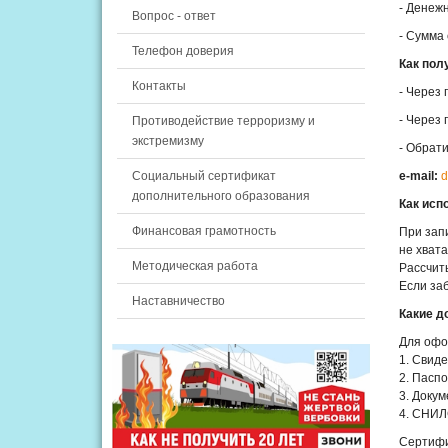
- Денеж
Вопрос - ответ
- Сумма
Телефон доверия
Как пол
Контакты
- Через
- Через 
Противодействие терроризму и
экстремизму
- Обрат
Социальный сертификат
e-mail:
d
дополнительного образования
Как исп
Финансовая грамотность
При зап
не хват
Методическая работа
Рассчит
Если за
Наставничество
Какие 
Для офо
1. Свид
2. Пасп
3. Доку
4. СНИЛ
Сертифи