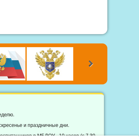
еделю.
скресенье и праздничные дни.
спитанников в МБДОУ - 10 часов (с 7.30