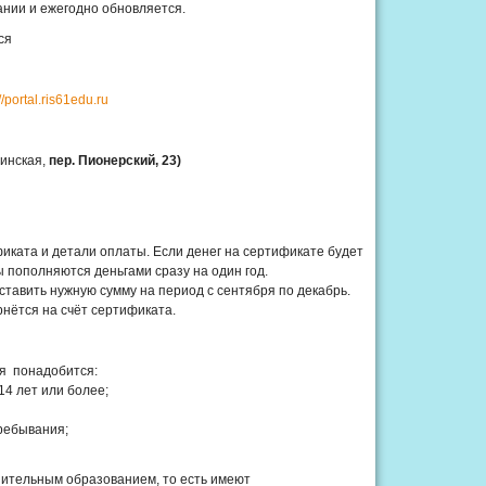
нии и ежегодно обновляется.
ся
//portal.ris61edu.ru
цинская,
пер. Пионерский, 23)
фиката и детали оплаты. Если денег на сертификате будет
ы пополняются деньгами сразу на один год.
ставить нужную сумму на период с сентября по декабрь.
рнётся на счёт сертификата.
я понадобится:
14 лет или более;
пребывания;
нительным образованием, то есть имеют