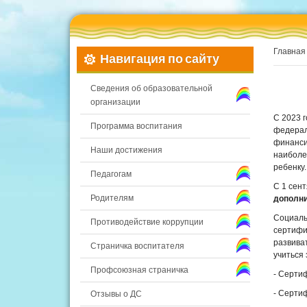
Главная
Навигация по сайту
Сведения об образовательной
организации
С 2023 
Программа воспитания
федерал
финанси
Наши достижения
наиболе
ребенку.
Педагогам
С 1 сен
Родителям
дополни
Социаль
Противодействие коррупции
сертифи
развива
Страничка воспитателя
учиться
Профсоюзная страничка
- Серти
- Сертиф
Отзывы о ДС