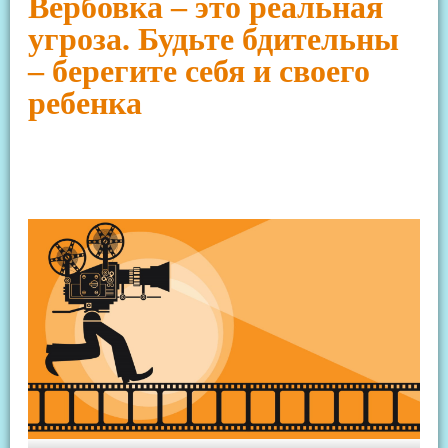
Вербовка – это реальная
угроза. Будьте бдительны
– берегите себя и своего
ребенка