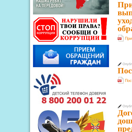
При
вып
ухо
обр
При
Опубл
Пос
Пос
Опубл
Дог
дош
пре