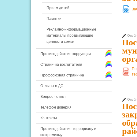
Прием детей
За
DOC
Памятки
Рекламно-информационные
материалы продвигающие
Опубл
Пос
ценности семьи
мун
Противодействие коррупции
орг
Страничка воспитателя
По
PDF
те
Профсоюзная страничка
Отзывы о ДС
Вопрос - ответ
Опубл
Пос
Телефон доверия
зак
Контакты
обр
рай
Противодействие терроризму и
экстремизму