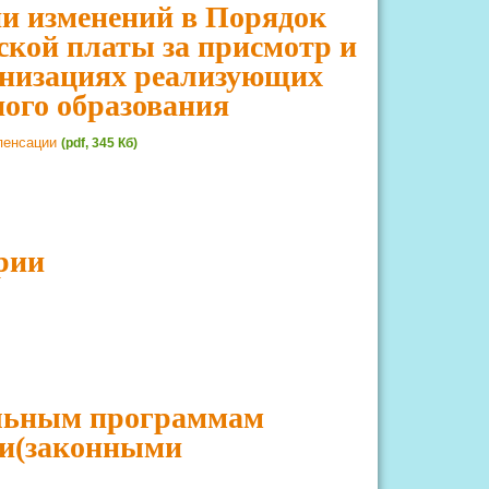
нии изменений в Порядок
ской платы за присмотр и
ганизациях реализующих
ого образования
мпенсации
(pdf, 345 Кб)
рии
тельным программам
ми(законными