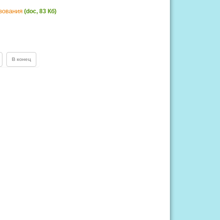
зования
(doc, 83 Кб)
В конец