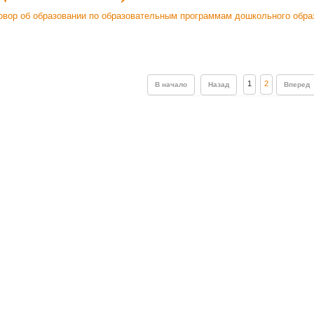
овор об образовании по образовательным программам дошкольного обра
1
2
В начало
Назад
Вперед