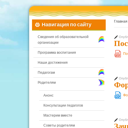
Главная
Навигация по сайту
Сведения об образовательной
Опубл
Пос
организации
Программа воспитания
По
PDF
Наши достижения
Педагогам
Опубл
Фор
Родителям
Фо
Анонс
DOC
Консультации педагогов
Мастерим вместе
Опубл
Зач
Советы родителям