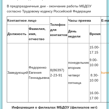
В предпраздничные дни - окончание работы МБДОУ
согласно Трудовому кодексу Российской Федерации
Контактное лицо
Часы приема
Е-ma
Телефон
Фамилия,
для
День
Должность
имя,
Время
контактов
недели
отчество
15.00-
17.15
9.00-
понедельник
10.00
Федоренко
вторник
8(86397)
Заведующий
Евгения
kure
2-23-91
четверг
8.30-
Геннадьевна
10.00
пятница
16.00-
17.00
Информация о филиалах МБДОУ (филиалов нет)